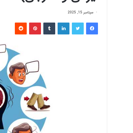
سپتامبر 15, 2025
فیس بوک
توییتر
لینکدین
‫تامبلر
‫پین‌ترست
‫رددیت