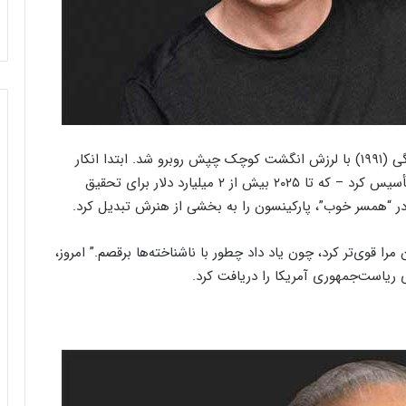
مایکل جی فاکس، ستاره “بازگشت به آینده”، در ۲۹ سالگی (۱۹۹۱) با لرزش انگشت کوچک چپش روبرو شد. ابتدا انکار
کرد، اما در ۱۹۹۸ علنی کرد و بنیاد مایکل جی فاکس را تأسیس کرد – که تا ۲۰۲۵ بیش از ۲ میلیارد دلار برای تحقیق
ر “همسر خوب”، پارکینسون را به بخشی از هنرش تبدیل کرد.
 می‌گوید: “پارکینسون مرا قوی‌تر کرد، چون یاد داد چطور با ناشناخته‌ها برقصم.” امروز،