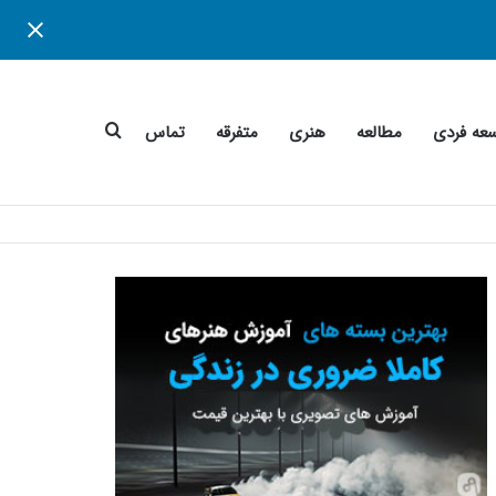
جستجو
عه فردی
مطالعه
هنری
متفرقه
تماس
برای