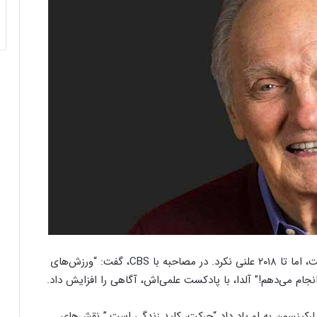
آلن آلدا، نماد “امش”، در ۲۰۱۵ تشخیص پارکینسون گرفت، اما تا ۲۰۱۸ علنی نکرد. در مصاحبه با CBS، گفت: “ورزش‌های
جام می‌دهم!” آلدا، با پادکست علمی‌اش، آگاهی را افزایش داد.
و می‌گوید پارکینسون به او یاد داد “حرکت، کلید زندگی است.” نقش‌های