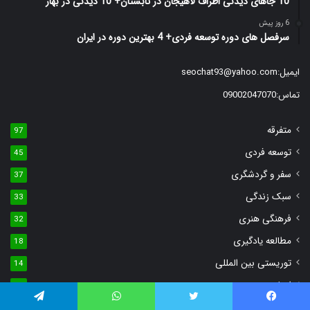
10 جاهای دیدنی اطراف لاهیجان در تابستان+ 10 دیدنی در بهار
6 روز پیش
سرفصل های دوره توسعه فردی+ 4 بهترین دوره در ایران
ایمیل:
seochat93@yahoo.com
تماس:09002047070
متفرقه
97
توسعه فردی
45
سفر و گردشگری
37
سبک زندگی
33
فرهنگی هنری
32
مطالعه یادگیری
18
توریستی بین المللی
14
اخبار
14
توریستی داخلی
یس بوک
توییتر
واتس آپ
تلگرام
14