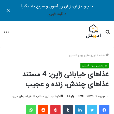
با چرب زبان، زبان رو آسون و سریع یاد بگیر!
دانلود فوری
جستجو
منو
برای
خانه
/
توریستی بین المللی
توریستی بین المللی
غذاهای خیابانی ژاپن: 4 مستند
غذاهای چندش، زنده و عجیب
فوریه 9, 2026
0
14
خواندن این مطلب 8 دقیقه زمان میبرد
فیس بوک
توییتر
لینکدین
‫تامبلر
‫پین‌ترست
‫رددیت
واتس آپ