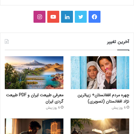
فیس
توییتر
لینکدین
یوتیوب
اینستاگرام
بوک
آخرین تغییر
چهره مردم افغانستان+ زیباترین
معرفی طبیعت ایران و PDF طبیعت
نژاد افغانستان (تصویری)
گردی ایران
6 روز پیش
6 روز پیش