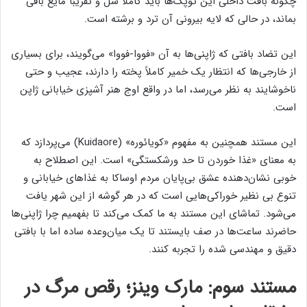
چگونه بافت داخلی این توپک‌ها باید کاملاً شل و تقریباً مایع باقی
بماند، در حالی که لایه بیرونی آن ترد و برشته است.
این تضاد بافتی که ژاپنی‌ها به آن «فووا-فووا» می‌گویند، برای بسیاری
از خارجی‌ها که انتظار یک خمیر کاملاً پخته را دارند، عجیب و حتی
ناخوشایند به نظر می‌رسد، اما در واقع اوج هنر آشپزی خیابانی ژاپن
است.
این مستند همچنین به مفهوم «کویائوره» (Kuidaore) می‌پردازد که
به معنای «غذا خوردن تا حد ورشکستگی» است. این اصطلاح به
خوبی نشان‌دهنده عشق بی‌پایان مردم اوساکا به غذاهای خیابانی و
تنوع بی نظیر خوراکی‌هایی است که در هر گوشه از این شهر یافت
می‌شود. تماشای این مستند به ما کمک می‌کند تا بفهمیم چرا ژاپنی‌ها
حاضرند ساعت‌ها در صف بایستند تا یک میان‌وعده ساده اما با بافتی
دقیق و مهندسی شده را تجربه کنند.
مستند سوم: مارک وینز؛ رقص مرگ در