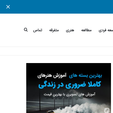
جستجو
عه فردی
مطالعه
هنری
متفرقه
تماس
برای