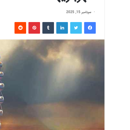
سپتامبر 15, 2025
فیس بوک
توییتر
لینکدین
‫تامبلر
‫پین‌ترست
‫رددیت