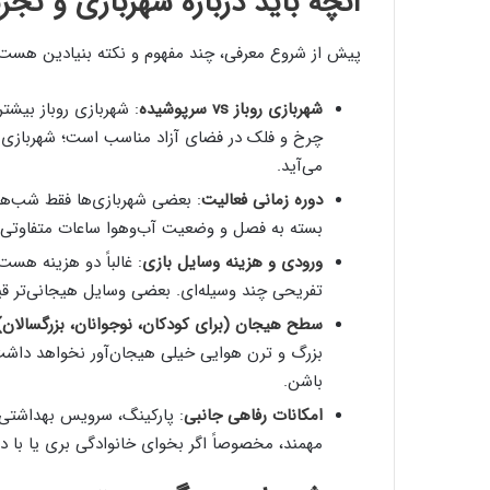
آنچه باید درباره شهربازی و تجر
پیش از شروع معرفی، چند مفهوم و نکته بنیادین هست 
شهربازی روباز vs سرپوشیده
: شهربازی روباز بیش
چرخ و فلک در فضای آزاد مناسب است؛ شهربازی سر
می‌آید.
دوره زمانی فعالیت
: بعضی شهربازی‌ها فقط شب‌ها ف
بسته به فصل و وضعیت آب‌وهوا ساعات متفاوتی د
ورودی و هزینه وسایل بازی
: غالباً دو هزینه هس
تفریحی چند وسیله‌ای. بعضی وسایل هیجانی‌تر قیم
سطح هیجان (برای کودکان، نوجوانان، بزرگسالان)
بزرگ و ترن هوایی خیلی هیجان‌آور نخواهد داش
باشن.
امکانات رفاهی جانبی
: پارکینگ، سرویس بهداشتی،
مهمند، مخصوصاً اگر بخوای خانوادگی بری یا با د