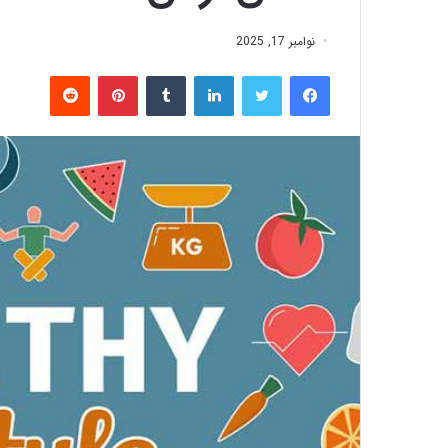
نوامبر 17, 2025
فیس بوک
توییتر
لینکدین
‫تامبلر
‫پین‌ترست
‫رددیت