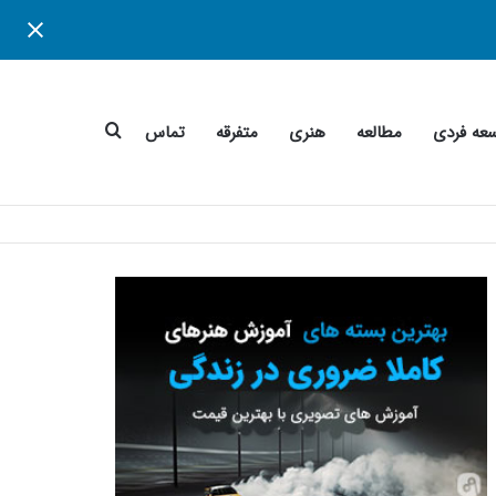
جستجو
عه فردی
مطالعه
هنری
متفرقه
تماس
برای