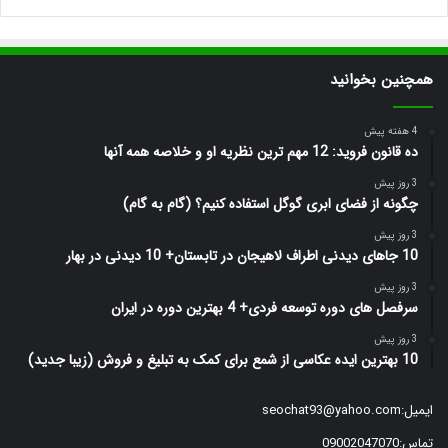
همچنین بخوانید
4 هفته پیش
ده قانون فروید: 12 مهم ترین نظریه او و خلاصه همه آنها
3 روز پیش
چگونه از فضای ابری گوگل استفاده کنیم؟ (گام به گام)
3 روز پیش
10 جاهای دیدنی اطراف لاهیجان در تابستان+ 10 دیدنی در بهار
3 روز پیش
سرفصل های دوره توسعه فردی+ 4 بهترین دوره در ایران
3 روز پیش
10 بهترین ایده عکاسی از شمع برای کمک به تبلیغ و فروش (زیبا جدید)
ایمیل:
seochat93@yahoo.com
تماس:09002047070