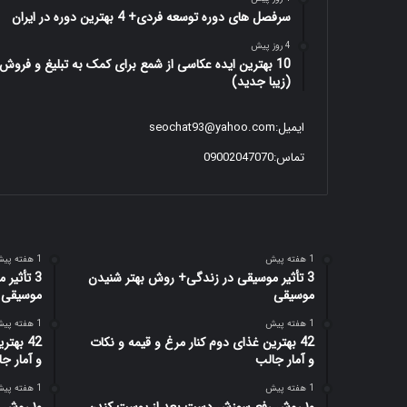
سرفصل های دوره توسعه فردی+ 4 بهترین دوره در ایران
4 روز پیش
10 بهترین ایده عکاسی از شمع برای کمک به تبلیغ و فروش
(زیبا جدید)
ایمیل:
seochat93@yahoo.com
تماس:09002047070
1 هفته پیش
1 هفته پیش
3 تأثیر موسیقی در زندگی+ روش بهتر شنیدن
3 تأثیر
موسیقی
موسیقی
1 هفته پیش
1 هفته پیش
42 بهترین غذای دوم کنار مرغ و قیمه و نکات
42 بهت
و آمار جالب
و آمار ج
1 هفته پیش
1 هفته پیش
۱۰ روش رفع سوزش دست بعد از پوست کندن
۱۰ روش