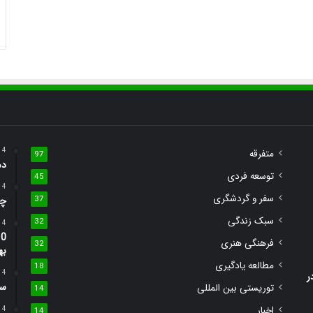
4 هفته پیش
متفرقه
97
ده قان
توسعه فردی
45
4 روز پیش
سفر و گردشگری
37
چگ
سبک زندگی
32
4 روز پیش
فرهنگی هنری
32
به
مطالعه یادگیری
18
4 روز پیش
دیدنی در
سرف
توریستی بین المللی
14
اخبار
4 روز پیش
14