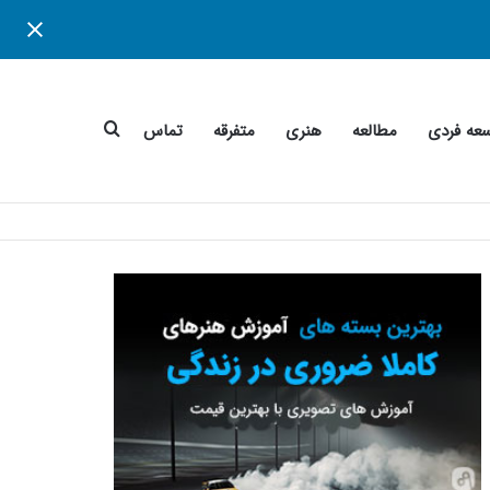
جستجو
عه فردی
مطالعه
هنری
متفرقه
تماس
برای