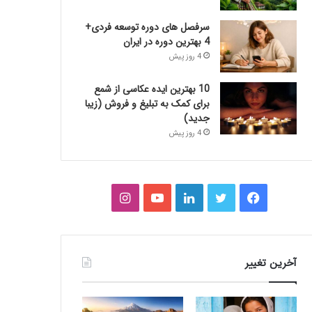
سرفصل های دوره توسعه فردی+
4 بهترین دوره در ایران
4 روز پیش
10 بهترین ایده عکاسی از شمع
برای کمک به تبلیغ و فروش (زیبا
جدید)
4 روز پیش
فیس
توییتر
لینکدین
یوتیوب
اینستاگرام
بوک
آخرین تغییر