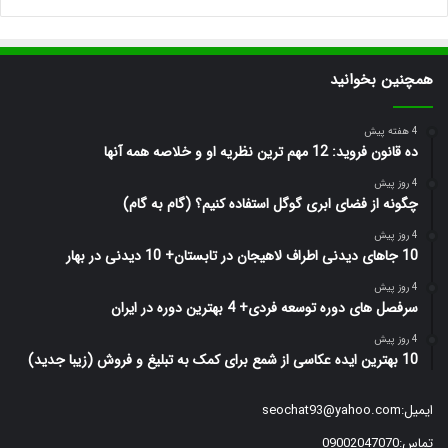
همچنین بخوانید
4 هفته پیش
ده قانون فروید: 12 مهم ترین نظریه او و خلاصه همه آنها
4 روز پیش
چگونه از فضای ابری گوگل استفاده کنیم؟ (گام به گام)
4 روز پیش
10 جاهای دیدنی اطراف لاهیجان در تابستان+ 10 دیدنی در بهار
4 روز پیش
سرفصل های دوره توسعه فردی+ 4 بهترین دوره در ایران
4 روز پیش
10 بهترین ایده عکاسی از شمع برای کمک به تبلیغ و فروش (زیبا جدید)
ایمیل:
seochat93@yahoo.com
تماس:09002047070