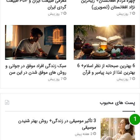
چهره مردم افغانستان+ زیباترین
معرفی طبیعت ایران و PDF طبیعت
نژاد افغانستان (تصویری)
گردی ایران
7 روز پیش
7 روز پیش
6 بهترین صبحانه از نظر اسلام+ 6
سبک زندگی افراد موفق در جوانی و
بهترین غذا از دید پیامبر و قرآن
روش های موفق شدن در این سن
7 روز پیش
7 روز پیش
پست های محبوب
3 تأثیر موسیقی در زندگی+ روش بهتر شنیدن
موسیقی
2 هفته پیش