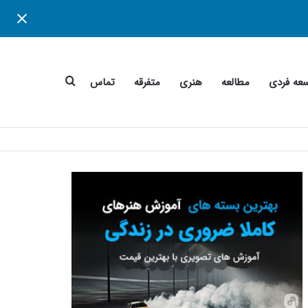
جستجو
عه فردی
مطالعه
هنری
متفرقه
تماس
برای