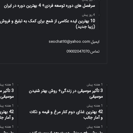
سرفصل های دوره توسعه فردی+ 4 بهترین دوره در ایران
4 روز پیش
10 بهترین ایده عکاسی از شمع برای کمک به تبلیغ و فروش
(زیبا جدید)
ایمیل:
seochat93@yahoo.com
تماس:09002047070
1 هفته پیش
1 هفته پیش
3 تأثیر موسیقی در زندگی+ روش بهتر شنیدن
3 تأثیر
موسیقی
موسیقی
1 هفته پیش
1 هفته پیش
42 بهترین غذای دوم کنار مرغ و قیمه و نکات
42 بهت
و آمار جالب
و آمار ج
1 هفته پیش
1 هفته پیش
۱۰ روش رفع سوزش دست بعد از پوست کندن
۱۰ روش