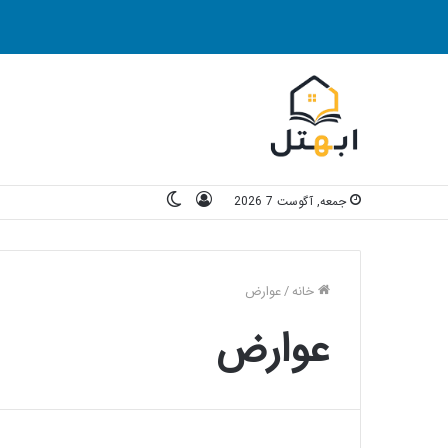
ورود
تغییر
جمعه, آگوست 7 2026
پوسته
خانه
/
عوارض
عوارض