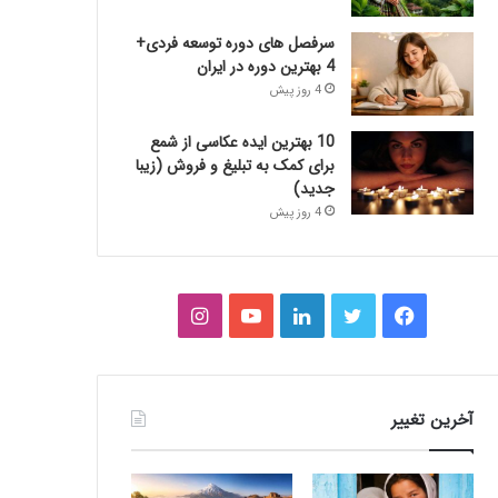
سرفصل های دوره توسعه فردی+
4 بهترین دوره در ایران
4 روز پیش
10 بهترین ایده عکاسی از شمع
برای کمک به تبلیغ و فروش (زیبا
جدید)
4 روز پیش
فیس
توییتر
لینکدین
یوتیوب
اینستاگرام
بوک
آخرین تغییر