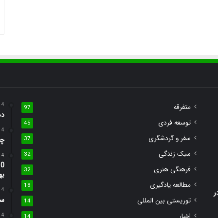
4 هفته پیش
متفرقه
97
ده قان
توسعه فردی
45
4 روز پیش
سفر و گردشگری
37
چگ
سبک زندگی
32
4 روز پیش
فرهنگی هنری
32
به
مطالعه یادگیری
18
4 روز پیش
دیدنی در
سرف
توریستی بین المللی
14
اخبار
4 روز پیش
14