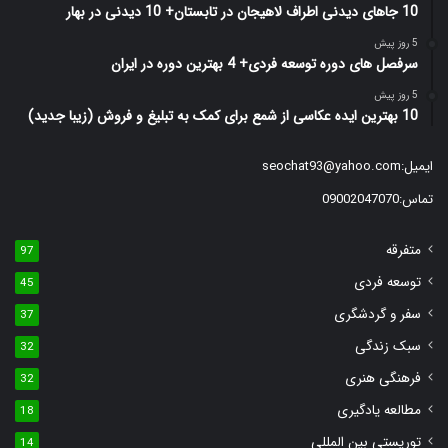
10 جاهای دیدنی اطراف لاهیجان در تابستان+ 10 دیدنی در بهار
5 روز پیش
سرفصل های دوره توسعه فردی+ 4 بهترین دوره در ایران
5 روز پیش
10 بهترین ایده عکاسی از شمع برای کمک به تبلیغ و فروش (زیبا جدید)
ایمیل:
seochat93@yahoo.com
تماس:09002047070
متفرقه
97
توسعه فردی
45
سفر و گردشگری
37
سبک زندگی
32
فرهنگی هنری
32
مطالعه یادگیری
18
توریستی بین المللی
14