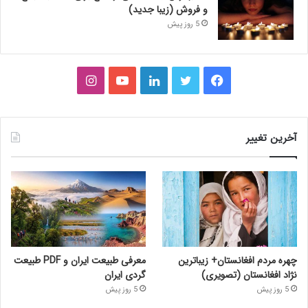
و فروش (زیبا جدید)
5 روز پیش
فیس
توییتر
لینکدین
یوتیوب
اینستاگرام
بوک
آخرین تغییر
چهره مردم افغانستان+ زیباترین
معرفی طبیعت ایران و PDF طبیعت
نژاد افغانستان (تصویری)
گردی ایران
5 روز پیش
5 روز پیش