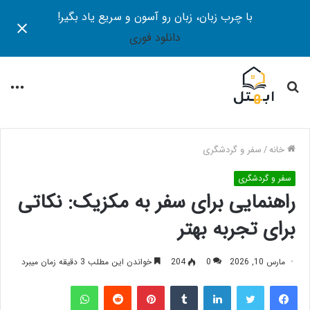
با چرب زبان، زبان رو آسون و سریع یاد بگیر!
دانلود فوری
جستجو
منو
برای
خانه
/
سفر و گردشگری
سفر و گردشگری
راهنمایی برای سفر به مکزیک: نکاتی
برای تجربه‌ بهتر
مارس 10, 2026
0
204
خواندن این مطلب 3 دقیقه زمان میبرد
فیس بوک
توییتر
لینکدین
‫تامبلر
‫پین‌ترست
‫رددیت
واتس آپ