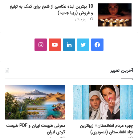
10 بهترین ایده عکاسی از شمع برای کمک به تبلیغ
و فروش (زیبا جدید)
3 روز پیش
فیس
توییتر
لینکدین
یوتیوب
اینستاگرام
بوک
آخرین تغییر
چهره مردم افغانستان+ زیباترین
معرفی طبیعت ایران و PDF طبیعت
نژاد افغانستان (تصویری)
گردی ایران