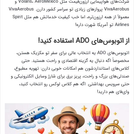
شرکت‌های هواپیمایی ارزون‌قیمت مثل Volaris، AeroMexico و
VivaAerobus پروازهای زیادی تو سراسر کشور دارن. VivaAerobus
معمولاً از همه ارزون‌تره، اما خب کیفیت خدماتش هم مثل Spirit
Airlines تو آمریکا شهرت داره!
از اتوبوس‌های ADO استفاده کنید!
اتوبوس‌های ADO یه انتخاب عالی برای سفر تو مکزیک هستن،
مخصوصاً اگه دنبال یه گزینه اقتصادی و راحت هستید. حتی
کلاس‌های استانداردشون هم امکانات خوبی دارن: تهویه مطبوع،
صندلی‌های بزرگ و راحت، پریز برق برای شارژ وسایل الکترونیکی و
حتی سرویس بهداشتی. اگه هم کلاس لوکس رو انتخاب کنید،
وای‌فای هم دارید!