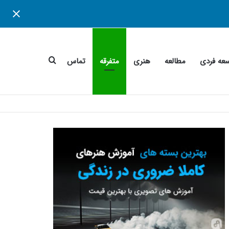
جستجو
عه فردی
مطالعه
هنری
متفرقه
تماس
برای