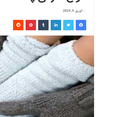
آوریل 9, 2024
فیس بوک
توییتر
لینکدین
‫تامبلر
‫پین‌ترست
‫رددیت