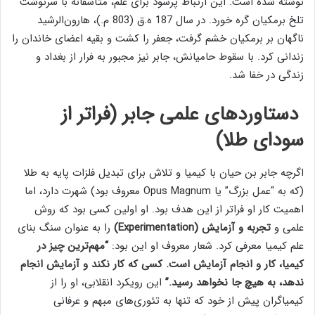
نوشته شده است. این ارتباط پرسود برای علم، متأسفانه با سرنوشت
تلخ برمکیان گره خورد. در سال 187 ه.ق (803 م.)، هارون‌الرشید
ناگهان بر برمکیان خشم گرفت، جعفر را کشت و بقیه اعضای خاندان را
زندانی کرد. با سقوط حامیانش، جابر نیز مجبور به فرار از بغداد و
زندگی در خفا شد.
دستاوردهای علمی جابر (فراتر از
سودای طلا)
اگرچه جابر بن حیان با کیمیا و تلاش برای تبدیل فلزات پایه به طلا
(که به “عمل بزرگ” یا Opus Magnum معروف بود) شهرت دارد، اما
اهمیت کار او فراتر از این هدف بود. او اولین کسی بود که روش
علمی و
تجربه و آزمایش (Experimentation)
را به عنوان سنگ بنای
علم کیمیا معرفی کرد. شعار معروف او این بود:
“مهم‌ترین چیز در
کیمیا، کار و انجام آزمایش است. کسی که کار نکند و آزمایش انجام
ندهد، به هیچ جا نخواهد رسید.”
این رویکرد انقلابی، او را از
کیمیاگران پیش از خود که تنها به تئوری‌های مبهم و عرفانی