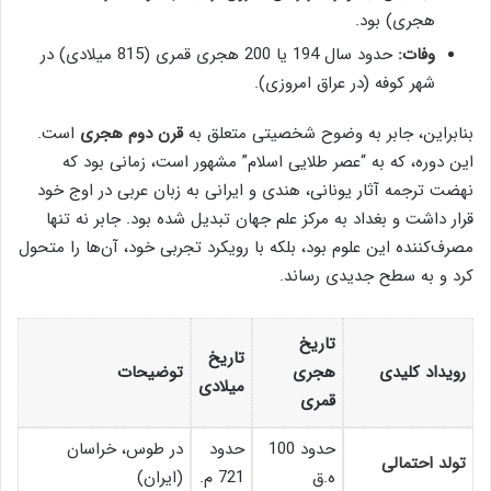
هجری) بود.
وفات:
حدود سال 194 یا 200 هجری قمری (815 میلادی) در
شهر کوفه (در عراق امروزی).
بنابراین، جابر به وضوح شخصیتی متعلق به
قرن دوم هجری
است.
این دوره، که به “عصر طلایی اسلام” مشهور است، زمانی بود که
نهضت ترجمه آثار یونانی، هندی و ایرانی به زبان عربی در اوج خود
قرار داشت و بغداد به مرکز علم جهان تبدیل شده بود. جابر نه تنها
مصرف‌کننده این علوم بود، بلکه با رویکرد تجربی خود، آن‌ها را متحول
کرد و به سطح جدیدی رساند.
تاریخ
تاریخ
رویداد کلیدی
هجری
توضیحات
میلادی
قمری
حدود 100
حدود
در طوس، خراسان
تولد احتمالی
ه.ق
721 م.
(ایران)