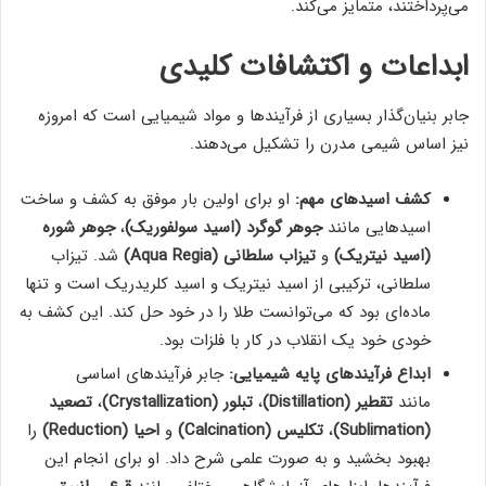
می‌پرداختند، متمایز می‌کند.
ابداعات و اکتشافات کلیدی
جابر بنیان‌گذار بسیاری از فرآیندها و مواد شیمیایی است که امروزه
نیز اساس شیمی مدرن را تشکیل می‌دهند.
کشف اسیدهای مهم:
او برای اولین بار موفق به کشف و ساخت
اسیدهایی مانند
جوهر گوگرد (اسید سولفوریک)
،
جوهر شوره
(اسید نیتریک)
و
تیزاب سلطانی (Aqua Regia)
شد. تیزاب
سلطانی، ترکیبی از اسید نیتریک و اسید کلریدریک است و تنها
ماده‌ای بود که می‌توانست طلا را در خود حل کند. این کشف به
خودی خود یک انقلاب در کار با فلزات بود.
ابداع فرآیندهای پایه شیمیایی:
جابر فرآیندهای اساسی
مانند
تقطیر (Distillation)
،
تبلور (Crystallization)
،
تصعید
(Sublimation)
،
تکلیس (Calcination)
و
احیا (Reduction)
را
بهبود بخشید و به صورت علمی شرح داد. او برای انجام این