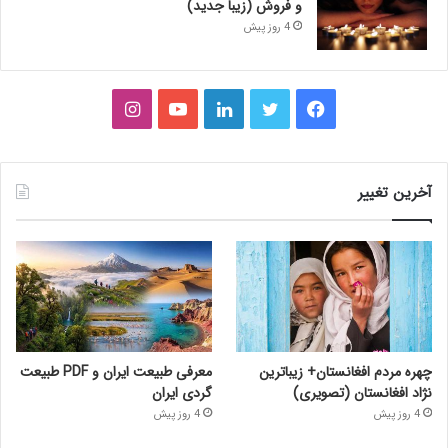
و فروش (زیبا جدید)
4 روز پیش
فیس
توییتر
لینکدین
یوتیوب
اینستاگرام
بوک
آخرین تغییر
چهره مردم افغانستان+ زیباترین
معرفی طبیعت ایران و PDF طبیعت
نژاد افغانستان (تصویری)
گردی ایران
4 روز پیش
4 روز پیش