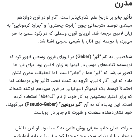
مدرن
تأثیر جابر بر تاریخ علم انکارناپذیر است. آثار او در قرن دوازدهم
میلادی توسط مترجمانی چون “رابرت چستری” و “جرارد کرمونایی” به
زبان لاتین ترجمه شد. اروپای قرون وسطی که در رکود علمی به سر
می‌برد، با ترجمه این آثار، با شیمی تجربی آشنا شد.
شخصیتی به نام
“گبر” (Geber)
در اروپای قرون وسطی ظهور کرد که
نویسنده کتاب‌های مهمی در کیمیا به زبان لاتین بود. برای قرن‌ها
تصور می‌شد که “گبر” همان “جابر” است. اما تحقیقات مدرن نشان
داده که این آثار لاتین، اگرچه به شدت تحت تأثیر جابر بوده‌اند، اما
احتمالاً توسط یک کیمیاگر اسپانیایی در قرن سیزدهم نوشته شده‌اند
که برای اعتبار بخشیدن به کار خود، از نام “گaber” استفاده کرده
است. این پدیده که به آن
“گبر دروغین” (Pseudo-Geber)
می‌گویند،
خود نشان‌دهنده عظمت و شهرت نام جابر در اروپاست.
میراث اصلی جابر، معرفی
روش علمی
به کیمیا بود. او این دانش
باستانی را از دنیای سحر و جادو جدا کرد و آن را بر پایه
آزمایش،