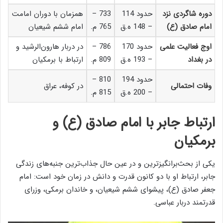
دوره شاگردی نزد
حدود 114
733 –
همزمان با دوران امامت
امام صادق (ع)
– 148 ه.ق
765 م.
امام ششم شیعیان
اوج فعالیت علمی
حدود 170
786 –
در دربار هارون‌الرشید و
در بغداد
– 193 ه.ق
809 م.
ارتباط با برمکیان
حدود 194
810 –
وفات احتمالی
در کوفه، عراق
– 200 ه.ق
815 م.
ارتباط جابر با امام صادق (ع) و
برمکیان
یکی از بحث‌برانگیزترین و در عین حال جذاب‌ترین جنبه‌های زندگی
جابر، ارتباط او با دو کانون قدرت و دانش در زمان خود است: امام
جعفر صادق (ع)، پیشوای ششم شیعیان، و خاندان برمکی، وزرای
قدرتمند دربار عباسی.