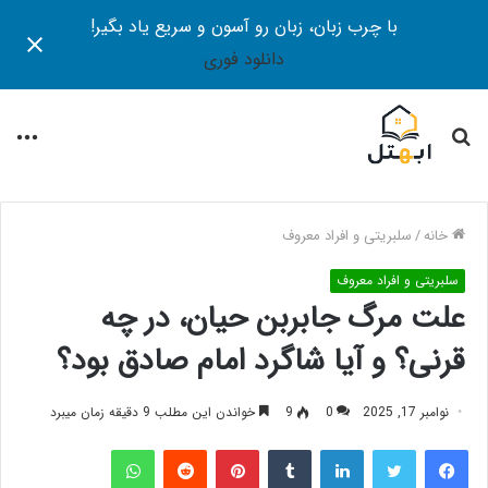
با چرب زبان، زبان رو آسون و سریع یاد بگیر!
دانلود فوری
جستجو
منو
برای
خانه
/
سلبریتی و افراد معروف
سلبریتی و افراد معروف
علت مرگ جابربن حیان، در چه
قرنی؟ و آیا شاگرد امام صادق بود؟
نوامبر 17, 2025
0
9
خواندن این مطلب 9 دقیقه زمان میبرد
فیس بوک
توییتر
لینکدین
‫تامبلر
‫پین‌ترست
‫رددیت
واتس آپ