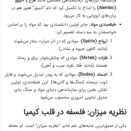
فرآیندها، ابزارهای آزمایشگاهی مختلفی مانند
قرع
و
انبیق
(Alembic)
را ابداع یا تکمیل کرد که نام “انبیق” هنوز هم در
زبان‌های اروپایی به کار می‌رود.
طبقه‌بندی مواد:
جابر اولین دانشمندی بود که مواد را بر اساس
خواصشان به سه دسته تقسیم کرد:
ارواح (Spirits):
موادی که در اثر حرارت بخار می‌شوند
(مانند کافور، جیوه و نشادر).
فلزات (Metals):
موادی که چکش‌خوار، براق و رسانا
هستند (مانند طلا، نقره، سرب و آهن).
اجساد (Bodies):
موادی که به پودر تبدیل می‌شوند و قابل
ذوب نیستند (سنگ‌ها و کانی‌ها). این طبقه‌بندی، اولین
تلاش علمی برای سازماندهی دنیای مواد و سنگ بنای
جدول تناوبی امروزی محسوب می‌شود.
نظریه میزان: فلسفه در قلب کیمیا
یکی از عمیق‌ترین جنبه‌های علم جابر، “نظریه میزان” است. او معتقد