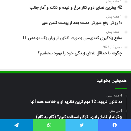
1 هفته پیش
42 بهترین غذای دوم کنار مرغ و قیمه و نکات و آمار جالب
1 هفته پیش
۱۰ روش رفع سوزش دست بعد از پوست کندن سیر
1 هفته پیش
منابع یادگیری کدنویسی بصورت آنلاین از زبان یک مهندس IT
مارس 10, 2026
چگونه با حداقل تلاش زندگی خود را بهبود ببخشیم؟
همچنین بخوانید
4 هفته پیش
ده قانون فروید: 12 مهم ترین نظریه او و خلاصه همه آنها
4 روز پیش
چگونه از فضای ابری گوگل استفاده کنیم؟ (گام به گام)
4 روز پیش
یس بوک
توییتر
واتس آپ
تلگرام