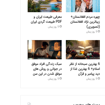
چهره مردم افغانستان+
معرفی طبیعت ایران و
زیباترین نژاد افغانستان
PDF طبیعت گردی ایران
(تصویری)
5 روز پیش
5 روز پیش
6 بهترین صبحانه از نظر
سبک زندگی افراد موفق
اسلام+ 6 بهترین غذا از
در جوانی و روش های
دید پیامبر و قرآن
موفق شدن در این سن
5 روز پیش
5 روز پیش
پست های محبوب