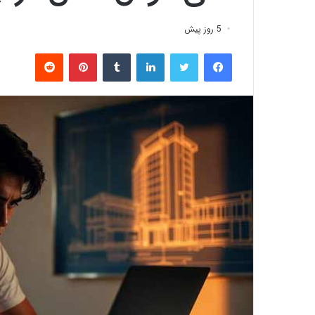
5 روز پیش
فیس بوک
توییتر
لینکدین
‫تامبلر
‫پین‌ترست
‫رددیت