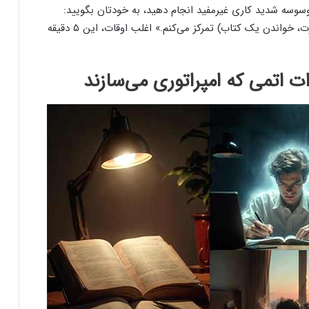
وسوسه شدید کاری غیرمفید انجام دهید، به خودتان بگویید:
«فقط ۵ دقیقه روی کار اصلی‌ام (یادگیری یک مهارت، خواندن یک کتاب) تمرکز می‌کنم.» اغلب اوقات، این ۵ دقیقه
 اتمی که امپراتوری می‌سازند