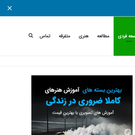
جستجو
عه فردی
مطالعه
هنری
متفرقه
تماس
برای